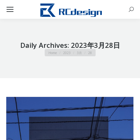
Sear
Daily Archives:
2023年3月28日
You are here:
Home
2023
3月
28