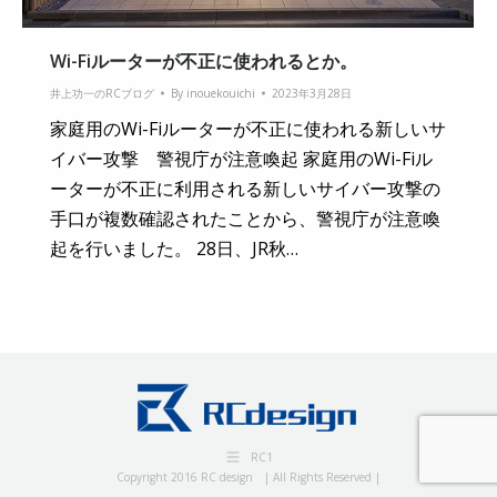
Wi-Fiルーターが不正に使われるとか。
井上功一のRCブログ
By
inouekouichi
2023年3月28日
家庭用のWi-Fiルーターが不正に使われる新しいサ
イバー攻撃 警視庁が注意喚起 家庭用のWi-Fiル
ーターが不正に利用される新しいサイバー攻撃の
手口が複数確認されたことから、警視庁が注意喚
起を行いました。 28日、JR秋…
RC1
Copyright 2016 RC design | All Rights Reserved |