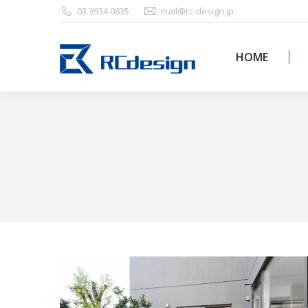
03 3934 0835
mail@rc-design.jp
HOME
HOME