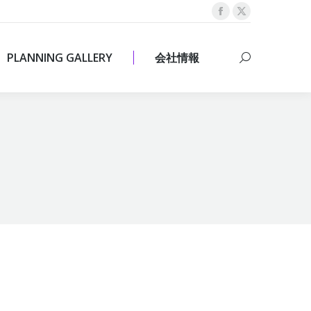
Facebook
X
PLANNING GALLERY
会社情報
Search:
page
page
opens
opens
PLANNING GALLERY
会社情報
Search:
in
in
new
new
window
window