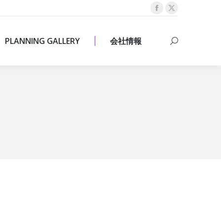
Facebook
X
PLANNING GALLERY
会社情報
Search:
page
page
opens
opens
PLANNING GALLERY
会社情報
Search:
in
in
new
new
window
window