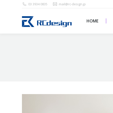
03 3934 0835
mail@rc-design.jp
HOME
HOME