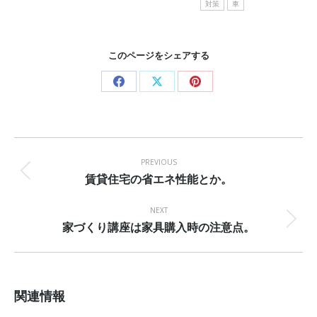
対策
車
このページをシェアする
Share
Share
Share
on
on
on
Facebook
X
Pinterest
Post
navigation
PREVIOUS
賃貸住宅の省エネ性能とか。
Previous
post:
NEXT
家づくり講座は家具購入時の注意点。
Next
post:
関連情報