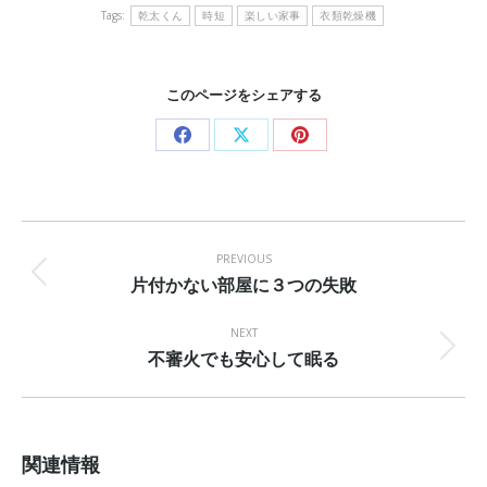
Tags:
乾太くん
時短
楽しい家事
衣類乾燥機
このページをシェアする
Share
Share
Share
on
on
on
Facebook
X
Pinterest
Post
navigation
PREVIOUS
片付かない部屋に３つの失敗
Previous
post:
NEXT
不審火でも安心して眠る
Next
post:
関連情報