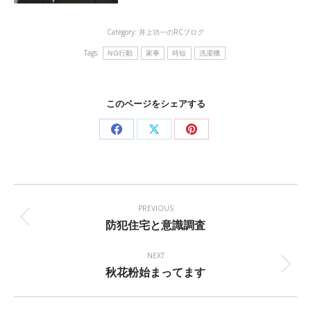
Category:
井上功一のRCブログ
Tags:
NG行動
家事
時短
洗濯機
このページをシェアする
Share
Share
Share
on
on
on
Facebook
X
Pinterest
Post
navigation
PREVIOUS
防犯住宅と意識調査
Previous
post:
NEXT
秋花粉始まってます
Next
post: