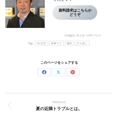
資料請求はこちらか
どうぞ
Category:
井上功一のRCブログ
Tags:
RC住宅
家事ラク
建材
打ち放し
このページをシェアする
Share
Share
Share
on
on
on
Facebook
X
Pinterest
Post
navigation
PREVIOUS
夏の近隣トラブルとは。
Previous
post: