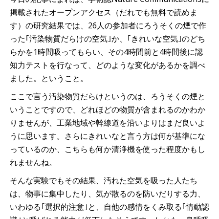
掲載されたオープンアクセス（だれでも無料で読めま
す）の研究結果では、26人の参加者にろうそくの煙で作
った｢汚染物質だらけの空気｣か、｢きれいな空気｣のどち
らかを1時間吸ってもらい、その4時間前と4時間後に認
知力テストを行なって、どのような変化があるかを調べ
ました。ということ。
ここで言う汚染物質だらけというのは、ろうそくの煙と
いうことですので、どれほどの物質が含まれるのかわか
りませんが、工業地域や幹線道を沿いよりはまだ良いよ
うに思います。さらにきれいなと言う方は何が基準にな
っているのか、こちらも何か清浄機を使った程度かもし
れませんね。
そんな実験でもその結果、汚れた空気を吸った人たち
は、物事に集中したり、気が散るのを防いだりする力、
いわゆる｢選択的注意｣と、自他の感情をくみ取る｢情動認