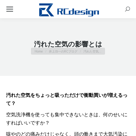
Sear
汚れた空気の影響とは
You are here:
Home
井上功一のRCブログ
汚れた空気…
汚れた空気をちょっと吸っただけで衝動買いが増えるっ
て？
空気洗浄機を使っても集中できないときは、何のせいに
すればいいですか？
咳やのどの痛みだけじゃなく、頭の働きまで大気汚染に