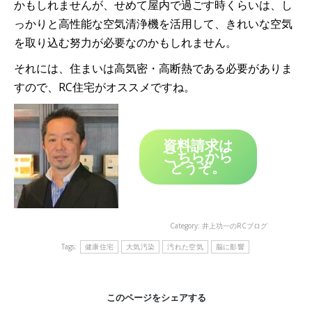
かもしれませんが、せめて屋内で過ごす時くらいは、し
っかりと高性能な空気清浄機を活用して、きれいな空気
を取り込む努力が必要なのかもしれません。
それには、住まいは高気密・高断熱である必要がありま
すので、RC住宅がオススメですね。
資料請求は
こちらから
どうぞ。
Category:
井上功一のRCブログ
Tags:
健康住宅
大気汚染
汚れた空気
脳に影響
このページをシェアする