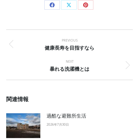
Share
Share
Share
on
on
on
Facebook
X
Pinterest
Post
navigation
PREVIOUS
健康長寿を目指すなら
Previous
post:
NEXT
暴れる洗濯機とは
Next
post:
関連情報
過酷な避難所生活
2026年7月30日