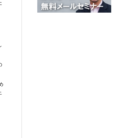
た
し
の
め
上
ま