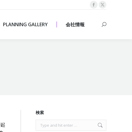
Facebook
X
PLANNING GALLERY
会社情報
Search:
page
page
opens
opens
PLANNING GALLERY
会社情報
Search:
in
in
new
new
window
window
検索
Search:
が起