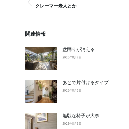
Previous
クレーマー老人とか
post:
関連情報
盆踊りが消える
2026年8月7日
あとで片付けるタイプ
2026年8月5日
無駄な椅子が大事
2026年8月3日