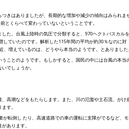
らつきはありましたが、長期的な増加や減少の傾向はみられま
年前とくらべて変わっていないということです。
した。台風上陸時の気圧で分類すると、970ヘクトパスカル
増していたのです。解析した115年間の平均が約30％なのに対
が最近、増えているのは、どうやら本当のようです。とありました
いうことのようです。もしかすると、国民の中には台風の本当
ないでしょうか。
波、高潮などをもたらします。また、川の氾濫や土石流、がけ
ります。
歩行者が転倒し たり、高速道路での車の運転に支障がでるなど、
性があります。