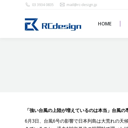
03 3934 0835
mail@rc-design.jp
HOME
HOME
「強い台風の上陸が増えているのは本当」台風の専
6月3日、台風6号の影響で日本列島は大荒れの天