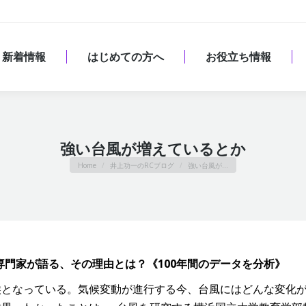
新着情報
はじめての方へ
お役立ち情報
新着情報
はじめての方へ
お役立ち情報
強い台風が増えているとか
You are here:
Home
井上功一のRCブログ
強い台風が…
門家が語る、その理由とは？《100年間のデータを分析》
候となっている。気候変動が進行する今、台風にはどんな変化