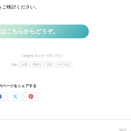
をご検討ください。
求はこちらからどうぞ。
Category:
井上功一のRCブログ
Tags:
台風
増強中
災害
ＲＣ住宅
のページをシェアする
Share
Share
Share
on
on
on
Facebook
X
Pinterest
NEXT