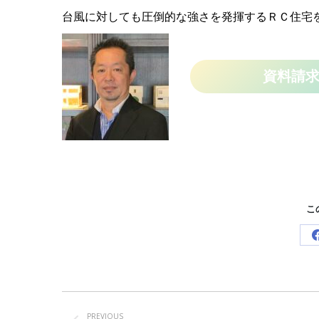
台風に対しても圧倒的な強さを発揮するＲＣ住宅
資料請
こ
Post
navigation
PREVIOUS