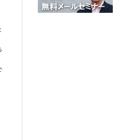
と
る
で