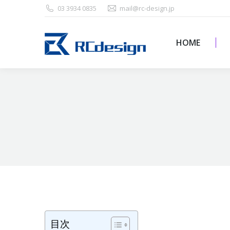
03 3934 0835
mail@rc-design.jp
HOME
HOME
目次