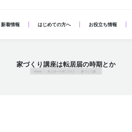
新着情報
はじめての方へ
お役立ち情報
新着情報
はじめての方へ
お役立ち情報
家づくり講座は転居届の時期とか
You are here:
Home
井上功一のRCブログ
家づくり講…