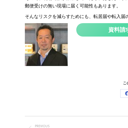
郵便受けの無い現場に届く可能性もあります。
そんなリスクを減らすためにも、転居届や転入届
資料請
こ
Post
navigation
PREVIOUS