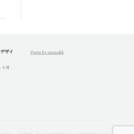
ーデザイ
Posts by inouekk
１４号