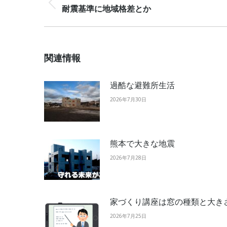
Previous
耐震基準に地域格差とか
post:
関連情報
過酷な避難所生活
2026年7月30日
熊本で大きな地震
2026年7月28日
家づくり講座は窓の種類と大き
2026年7月25日