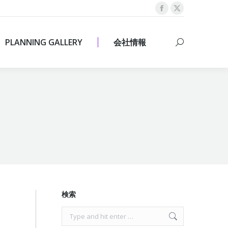
Facebook
X
PLANNING GALLERY
会社情報
Search:
page
page
opens
opens
PLANNING GALLERY
会社情報
Search:
in
in
new
new
window
window
検索
Search: