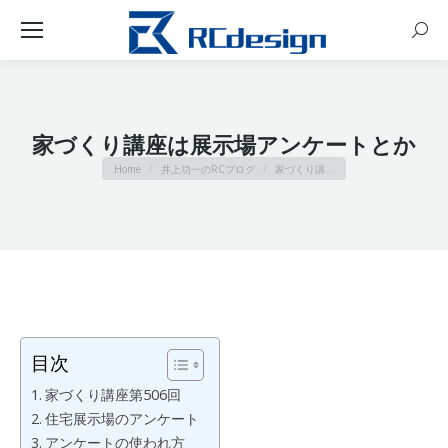
Sear
家づくり講座は展示場アンケートとか
You are here:
Home
井上功一のRCブログ
家づくり講…
目次
家づくり講座第506回
住宅展示場のアンケート
アンケートの使われ方