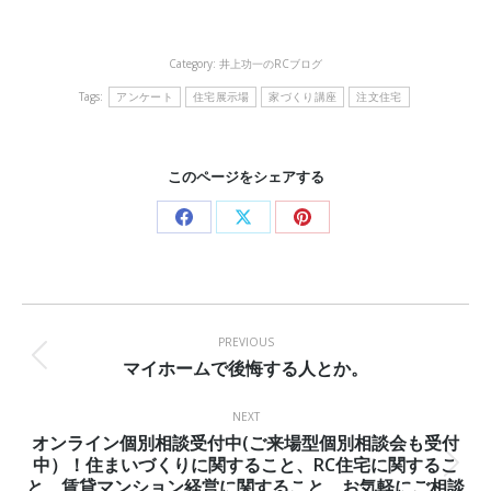
Category:
井上功一のRCブログ
Tags:
アンケート
住宅展示場
家づくり講座
注文住宅
このページをシェアする
Share
Share
Share
on
on
on
Facebook
X
Pinterest
Post
navigation
PREVIOUS
マイホームで後悔する人とか。
Previous
post:
NEXT
オンライン個別相談受付中(ご来場型個別相談会も受付
中）！住まいづくりに関すること、RC住宅に関するこ
Next
と、賃貸マンション経営に関すること、お気軽にご相談