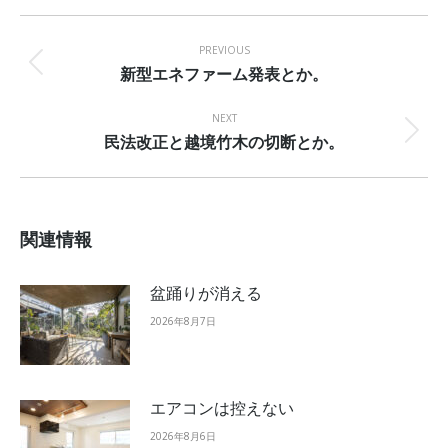
Facebook
X
Pinterest
Post
navigation
PREVIOUS
新型エネファーム発表とか。
Previous
post:
NEXT
民法改正と越境竹木の切断とか。
Next
post:
関連情報
盆踊りが消える
2026年8月7日
エアコンは控えない
2026年8月6日