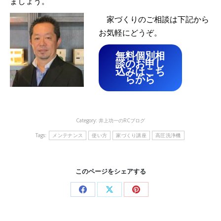
ましょう。
家づくりのご相談は下記から
お気軽にどうぞ。
無料個別相
談のお申し
込みはこち
らから
Category:
井上功一のRCブログ
Tags:
メンテナンス
使い方
家づくり講座
高圧洗浄機
このページをシェアする
Share
Share
Share
on
on
on