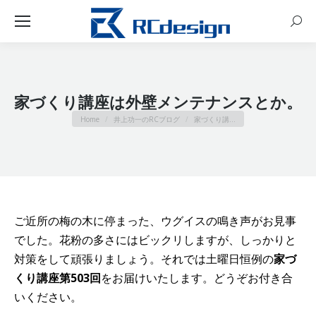
Sear
家づくり講座は外壁メンテナンスとか。
You are here:
Home
井上功一のRCブログ
家づくり講…
ご近所の梅の木に停まった、ウグイスの鳴き声がお見事
でした。花粉の多さにはビックリしますが、しっかりと
対策をして頑張りましょう。それでは土曜日恒例の
家づ
くり講座第503回
をお届けいたします。どうぞお付き合
いください。