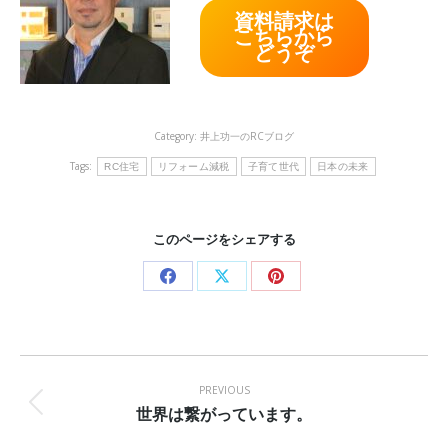
資料請求は
こちらから
どうぞ
Category:
井上功一のRCブログ
Tags:
RC住宅
リフォーム減税
子育て世代
日本の未来
このページをシェアする
Share
Share
Share
on
on
on
Facebook
X
Pinterest
Post
navigation
PREVIOUS
世界は繋がっています。
Previous
post: