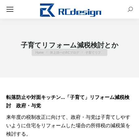
Sear
子育てリフォーム減税検討とか
You are here:
Home
井上功一のRCブログ
子育てリフ…
転落防止や対面キッチン…「子育て」リフォーム減税検
討 政府・与党
来年度の税制改正に向けて、政府・与党は子育てしやす
いように住宅をリフォームした場合の所得税の減税策を
検討する。