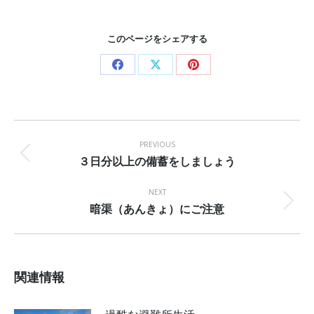
このページをシェアする
Share
Share
Share
on
on
on
Facebook
X
Pinterest
Post
navigation
PREVIOUS
３日分以上の備蓄をしましょう
Previous
post:
NEXT
暗渠（あんきょ）にご注意
Next
post:
関連情報