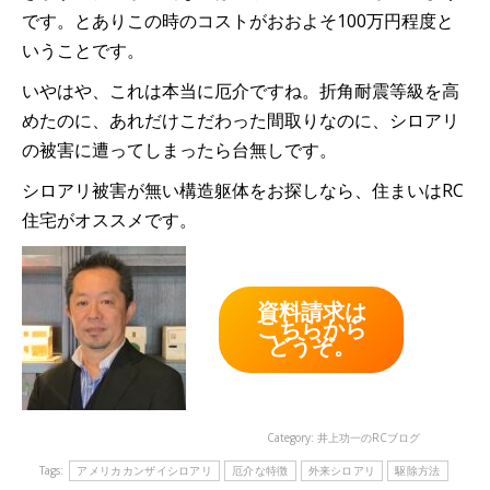
です。とありこの時のコストがおおよそ100万円程度と
いうことです。
いやはや、これは本当に厄介ですね。折角耐震等級を高
めたのに、あれだけこだわった間取りなのに、シロアリ
の被害に遭ってしまったら台無しです。
シロアリ被害が無い構造躯体をお探しなら、住まいはRC
住宅がオススメです。
資料請求は
こちらから
どうぞ。
Category:
井上功一のRCブログ
Tags:
アメリカカンザイシロアリ
厄介な特徴
外来シロアリ
駆除方法