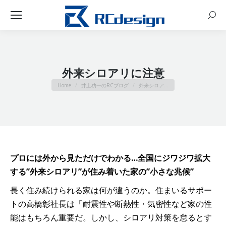
Sear
外来シロアリに注意
You are here:
Home
井上功一のRCブログ
外来シロア…
プロには外から見ただけでわかる…全国にジワジワ拡大
する”外来シロアリ”が住み着いた家の”小さな兆候”
長く住み続けられる家は何が違うのか。住まいるサポー
トの高橋彰社長は「耐震性や断熱性・気密性など家の性
能はもちろん重要だ。しかし、シロアリ対策を怠るとす