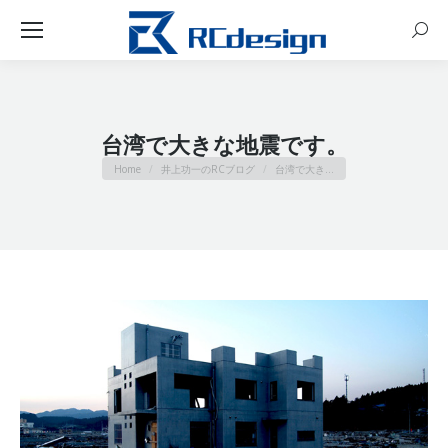
Sear
台湾で大きな地震です。
You are here:
Home
井上功一のRCブログ
台湾で大き…