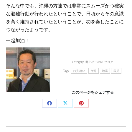
そんな中でも、沖縄の方達では非常にスムーズかつ確実
な避難行動が行われたということで、日頃からその意識
を高く維持されていたということが、功を奏したことに
つながったようです。
一起加油！
Category:
井上功一のRCブログ
Tags:
お見舞い
台湾
地震
震災
このページをシェアする
Share
Share
Share
on
on
on
Facebook
X
Pinterest
Post