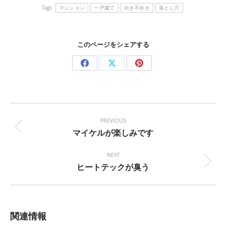
Tags:
マンション
一戸建て
向き不向き
落とし穴
このページをシェアする
Share
Share
Share
on
on
on
Facebook
X
Pinterest
Post
navigation
PREVIOUS
マイケルが楽しみです
Previous
post:
NEXT
ヒートテックが臭う
Next
post:
関連情報