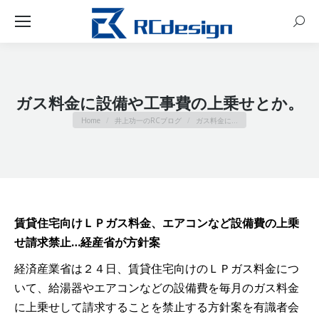
Sear
ガス料金に設備や工事費の上乗せとか。
You are here:
Home
井上功一のRCブログ
ガス料金に…
賃貸住宅向けＬＰガス料金、エアコンなど設備費の上乗
せ請求禁止…経産省が方針案
経済産業省は２４日、賃貸住宅向けのＬＰガス料金につ
いて、給湯器やエアコンなどの設備費を毎月のガス料金
に上乗せして請求することを禁止する方針案を有識者会