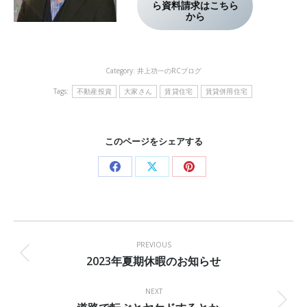
ら資料請求はこちら
から
Category:
井上功一のRCブログ
Tags:
不動産投資
大家さん
賃貸住宅
賃貸併用住宅
このページをシェアする
Share
Share
Share
on
on
on
Facebook
X
Pinterest
Post
navigation
PREVIOUS
2023年夏期休暇のお知らせ
Previous
post:
NEXT