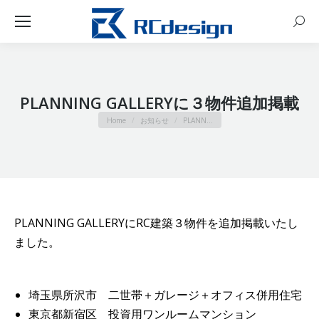
Sear
PLANNING GALLERYに３物件追加掲載
You are here:
Home
お知らせ
PLANN…
PLANNING GALLERYにRC建築３物件を追加掲載いたし
ました。
埼玉県所沢市 二世帯＋ガレージ＋オフィス併用住宅
東京都新宿区 投資用ワンルームマンション