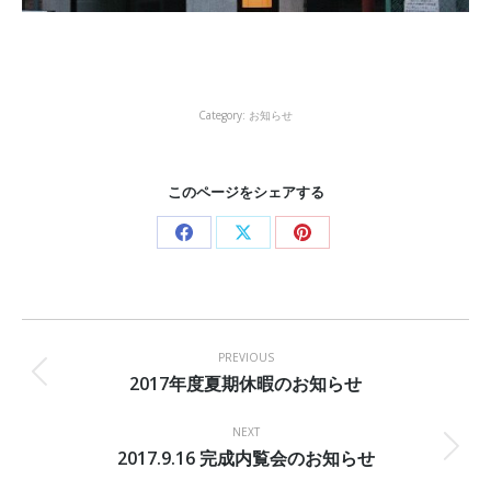
Category:
お知らせ
このページをシェアする
Share
Share
Share
on
on
on
Facebook
X
Pinterest
Post
navigation
PREVIOUS
2017年度夏期休暇のお知らせ
Previous
post:
NEXT
2017.9.16 完成内覧会のお知らせ
Next
post: