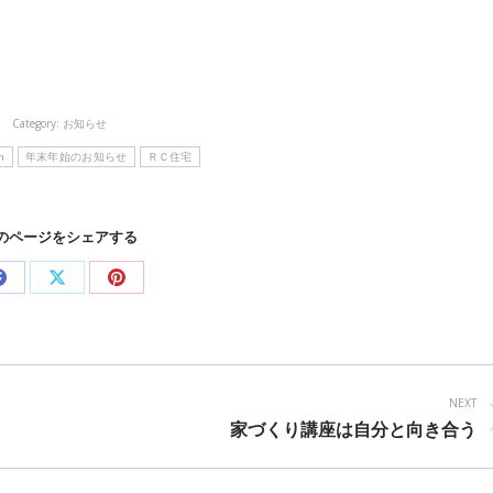
Category:
お知らせ
n
年末年始のお知らせ
ＲＣ住宅
のページをシェアする
Share
Share
Share
on
on
on
Facebook
X
Pinterest
NEXT
Next
家づくり講座は自分と向き合う
post: