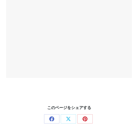
このページをシェアする
Share
Share
Share
on
on
on