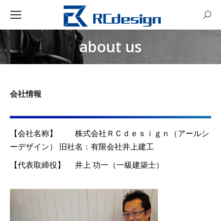
Sear
about us
You are here:
会社情報
【会社名称】 株式会社ＲＣｄｅｓｉｇｎ（アールシ
ーデザイン） 旧社名：有限会社井上建工
【代表取締役】 井上 功一（一級建築士）