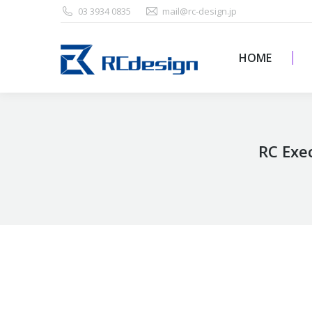
03 3934 0835
mail@rc-design.jp
HOME
HOME
RC E