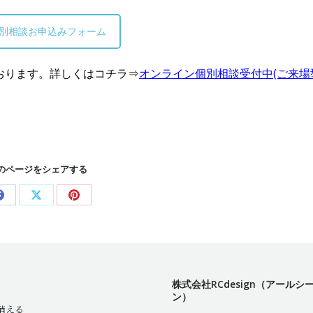
別相談お申込みフォーム
おります。詳しくはコチラ⇒
オンライン個別相談受付中(ご来場
のページをシェアする
Share
Share
Share
on
on
on
Facebook
X
Pinterest
株式会社RCdesign（アールシ
ン）
消える