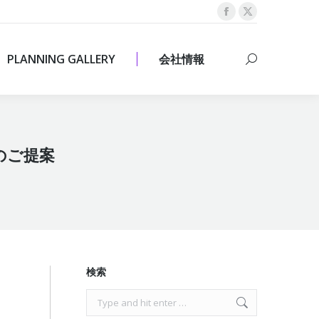
Facebook
X
PLANNING GALLERY
会社情報
Search:
page
page
opens
opens
PLANNING GALLERY
会社情報
Search:
in
in
new
new
window
window
】のご提案
検索
Search: