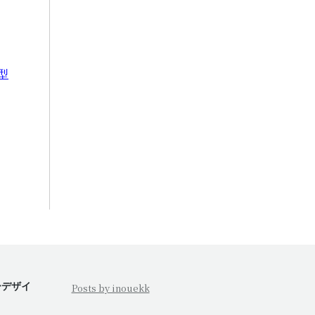
型
ーデザイ
Posts by inouekk