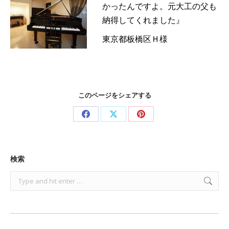
かったんですよ。元大工の父も
納得してくれました』
東京都板橋区Ｈ様
このページをシェアする
Share
Share
Share
on
on
on
Facebook
X
Pinterest
検索
Search: