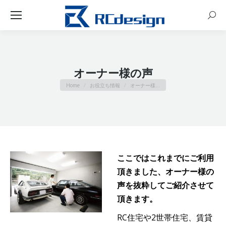
Sear
オーナー様の声
You are here:
Home
お役立ち情報
オーナー様…
ここではこれまでにご利用
頂きました、オーナー様の
声を抜粋してご紹介させて
頂きます。
RC住宅や2世帯住宅、賃貸