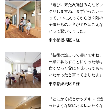
『遊びに来た友達はみんなビッ
クリしますね。まずかっこいー
って、中に入ってからは２階の
子供たちの足音が全然聞こえな
いって驚いてました』
東京都板橋区Ｋ様
『技術の進歩って凄いですね、
一緒に暮らすことになった母は
亡くなった父にも味わってもら
いたかったと言ってましたよ』
東京都練馬区Ｆ様
『とにかく紙とホッチキスで造
ったような家にお金払いたくな