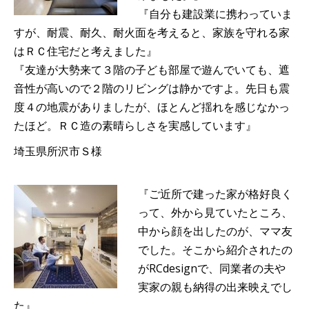
『自分も建設業に携わっていま
すが、耐震、耐久、耐火面を考えると、家族を守れる家
はＲＣ住宅だと考えました』
『友達が大勢来て３階の子ども部屋で遊んでいても、遮
音性が高いので２階のリビングは静かですよ。先日も震
度４の地震がありましたが、ほとんど揺れを感じなかっ
たほど。ＲＣ造の素晴らしさを実感しています』
埼玉県所沢市Ｓ様
『ご近所で建った家が格好良く
って、外から見ていたところ、
中から顔を出したのが、ママ友
でした。そこから紹介されたの
がRCdesignで、同業者の夫や
実家の親も納得の出来映えでし
た』