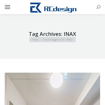
Sear
Tag Archives:
INAX
You are here:
Home
Entries tagged with "INAX"