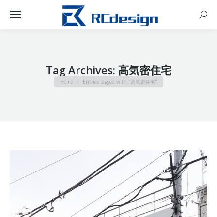
Sear
Tag Archives:
高気密住宅
You are here:
Home
Entries tagged with "高気密住宅"