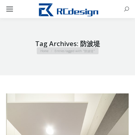
Sear
Tag Archives:
防波堤
You are here:
Home
Entries tagged with "防波堤"