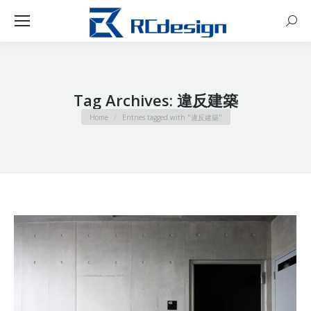
Sear
Tag Archives:
違反建築
You are here:
Home
Entries tagged with "違反建築"