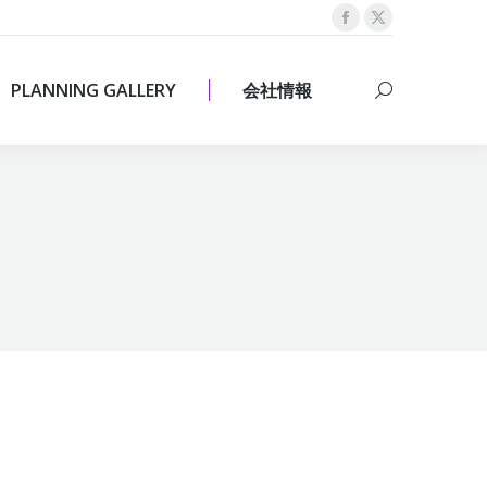
Facebook
X
PLANNING GALLERY
会社情報
Search:
page
page
opens
opens
PLANNING GALLERY
会社情報
Search:
in
in
new
new
window
window