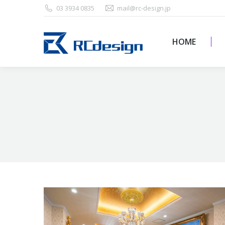
03 3934 0835
mail@rc-design.jp
HOME
HOME