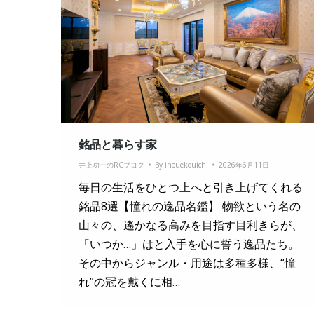
銘品と暮らす家
井上功一のRCブログ
By
inouekouichi
2026年6月11日
毎日の生活をひとつ上へと引き上げてくれる
銘品8選【憧れの逸品名鑑】 物欲という名の
山々の、遙かなる高みを目指す目利きらが、
「いつか…」はと入手を心に誓う逸品たち。
その中からジャンル・用途は多種多様、“憧
れ”の冠を戴くに相…