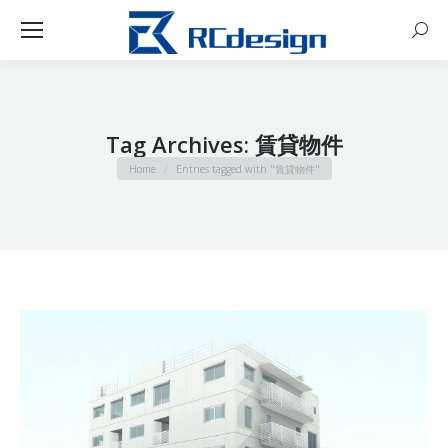
Sear
Tag Archives:
賃貸物件
You are here:
Home
Entries tagged with "賃貸物件"