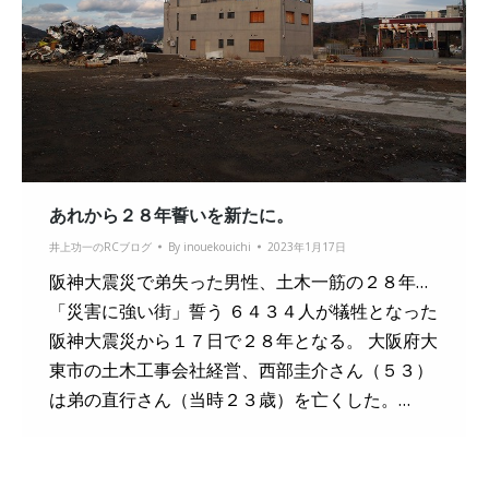
あれから２８年誓いを新たに。
井上功一のRCブログ
By
inouekouichi
2023年1月17日
阪神大震災で弟失った男性、土木一筋の２８年…
「災害に強い街」誓う ６４３４人が犠牲となった
阪神大震災から１７日で２８年となる。 大阪府大
東市の土木工事会社経営、西部圭介さん（５３）
は弟の直行さん（当時２３歳）を亡くした。…