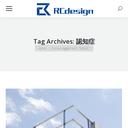
Sear
Tag Archives:
認知症
You are here:
Home
Entries tagged with "認知症"