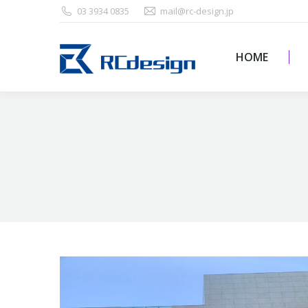
03 3934 0835
mail@rc-design.jp
HOME
HOME