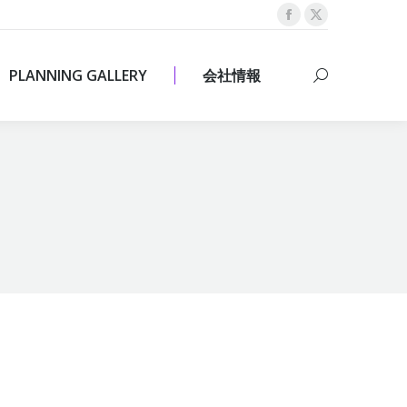
Facebook
X
PLANNING GALLERY
会社情報
Search:
page
page
opens
opens
PLANNING GALLERY
会社情報
Search:
in
in
new
new
window
window