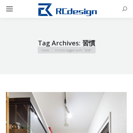
Sear
Tag Archives:
習慣
You are here:
Home
Entries tagged with "習慣"