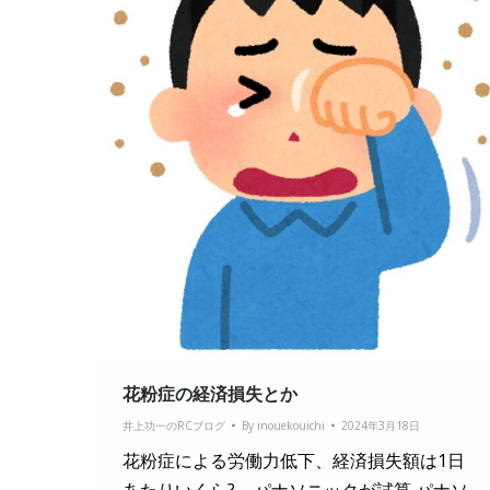
花粉症の経済損失とか
井上功一のRCブログ
By
inouekouichi
2024年3月18日
花粉症による労働力低下、経済損失額は1日
あたりいくら? – パナソニックが試算 パナソ