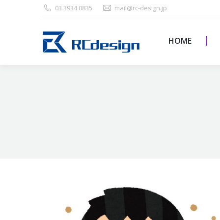
03 3934 0835
mail@rc-design.jp
HOME
HOME