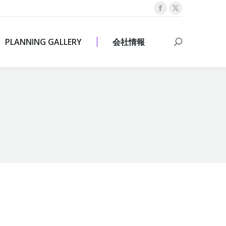
Facebook
X
PLANNING GALLERY
会社情報
Search:
page
page
opens
opens
PLANNING GALLERY
会社情報
Search:
in
in
new
new
window
window