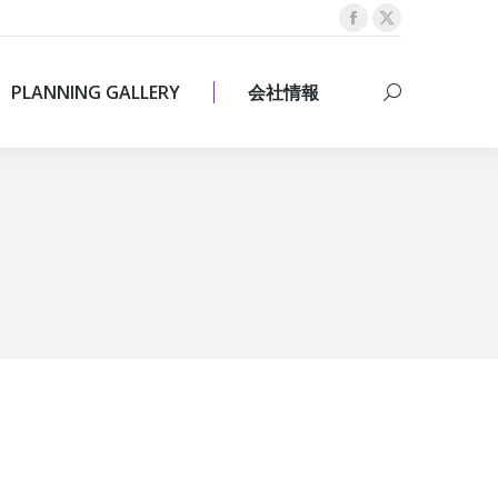
Facebook
X
PLANNING GALLERY
会社情報
Search:
page
page
opens
opens
PLANNING GALLERY
会社情報
Search:
in
in
new
new
window
window