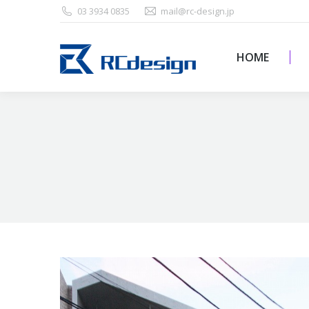
03 3934 0835
mail@rc-design.jp
HOME
HOME