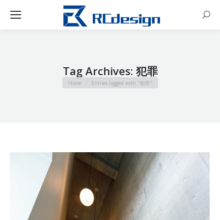
Sear
Tag Archives:
犯罪
You are here:
Home
Entries tagged with "犯罪"