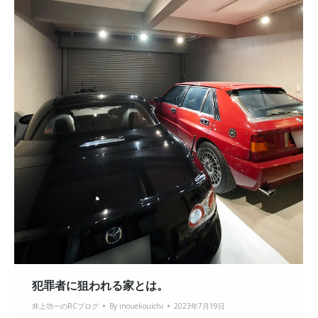
犯罪者に狙われる家とは。
井上功一のRCブログ
By
inouekouichi
2023年7月19日