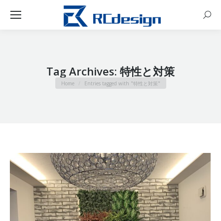
Sear
Tag Archives:
特性と対策
You are here:
Home
Entries tagged with "特性と対策"