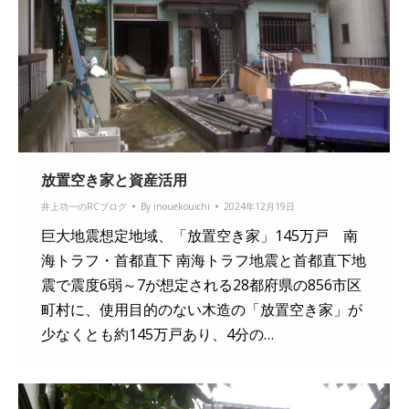
放置空き家と資産活用
井上功一のRCブログ
By
inouekouichi
2024年12月19日
巨大地震想定地域、「放置空き家」145万戸 南
海トラフ・首都直下 南海トラフ地震と首都直下地
震で震度6弱～7が想定される28都府県の856市区
町村に、使用目的のない木造の「放置空き家」が
少なくとも約145万戸あり、4分の…