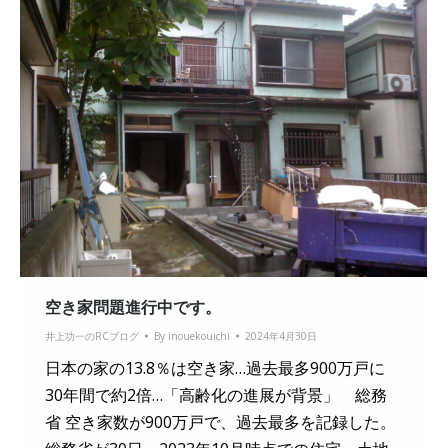
空き家問題進行中です。
井上功一のRCブログ
By
inouekouichi
2024年4月30日
日本の家の13.8％は空き家…過去最多900万戸に
30年間で約2倍…「高齢化の進展が背景」 総務
省 空き家数が900万戸で、過去最多を記録した。