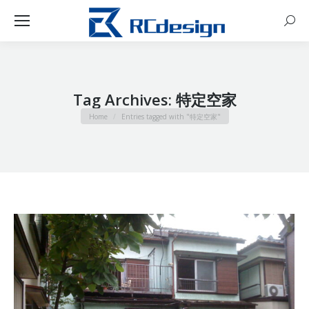
Sear
Tag Archives:
特定空家
You are here:
Home
Entries tagged with "特定空家"