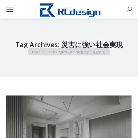
Sear
Tag Archives:
災害に強い社会実現
You are here:
Home
Entries tagged with "災害に強い社会実現"