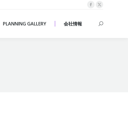
Facebook
X
PLANNING GALLERY
会社情報
Search:
page
page
opens
opens
PLANNING GALLERY
会社情報
Search:
in
in
new
new
window
window