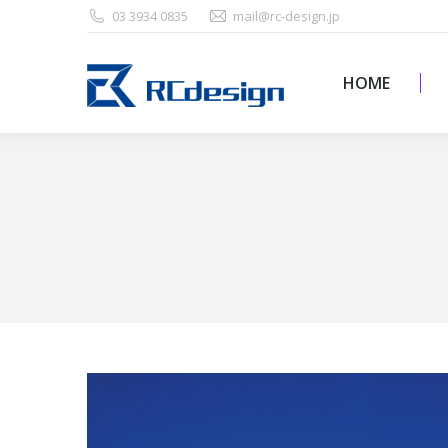
03 3934 0835
mail@rc-design.jp
HOME
HOME