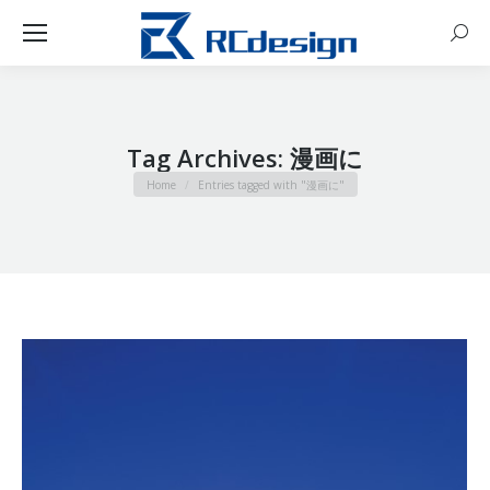
Sear
Tag Archives:
漫画に
You are here:
Home
Entries tagged with "漫画に"