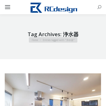
Sear
Tag Archives:
浄水器
You are here:
Home
Entries tagged with "浄水器"