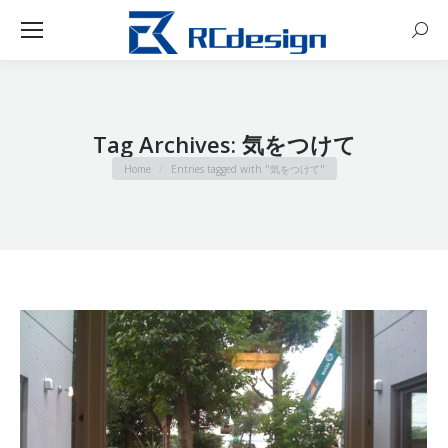
Sear
Tag Archives:
気をつけて
You are here:
Home
Entries tagged with "気をつけて"