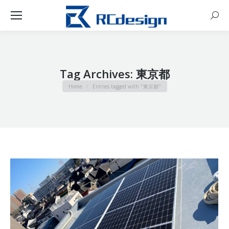
Sear
Tag Archives:
東京都
You are here:
Home
Entries tagged with "東京都"