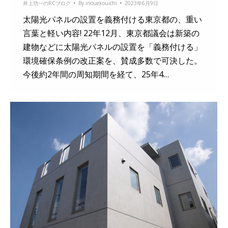
井上功一のRCブログ
By
inouekouichi
2023年6月9日
太陽光パネルの設置を義務付ける東京都の、重い
言葉と軽い内容! 22年12月、東京都議会は新築の
建物などに太陽光パネルの設置を「義務付ける」
環境確保条例の改正案を、賛成多数で可決した。
今後約2年間の周知期間を経て、25年4…