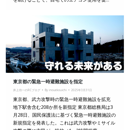
東京都の緊急一時避難施設を指定
井上功一のRCブログ
By
inouekouichi
2025年3月31日
東京都、武力攻撃時の緊急一時避難施設を拡充
地下駅舎含む208か所を新指定 東京都総務局は3
月28日、国民保護法に基づく緊急一時避難施設の
新規指定を発表した。これは武力攻撃やミサイル