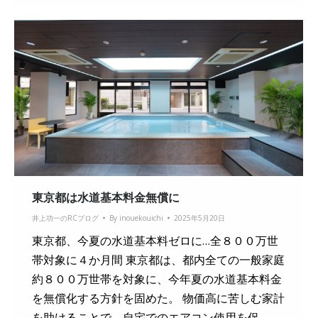
東京都は水道基本料金無償に
井上功一のRCブログ
By
inouekouichi
2025年5月20日
東京都、今夏の水道基本料ゼロに…全８００万世
帯対象に４か月間 東京都は、都内全ての一般家庭
約８００万世帯を対象に、今年夏の水道基本料金
を無償化する方針を固めた。 物価高に苦しむ家計
を助けることで、自宅でのエアコン使用を促…