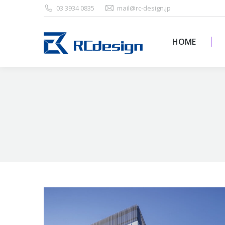
03 3934 0835
mail@rc-design.jp
HOME
HOME