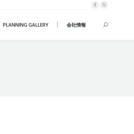
Facebook
X
PLANNING GALLERY
会社情報
Search:
page
page
opens
opens
PLANNING GALLERY
会社情報
Search:
in
in
new
new
window
window