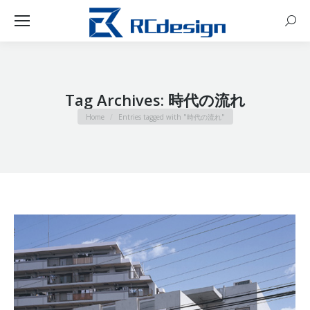
Sear
Tag Archives:
時代の流れ
You are here:
Home
Entries tagged with "時代の流れ"