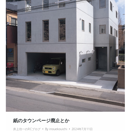
紙のタウンページ廃止とか
井上功一のRCブログ
By
inouekouichi
2024年7月11日