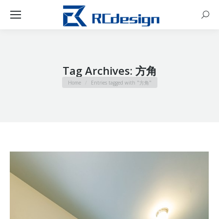
Sear
Tag Archives:
方角
You are here:
Home
Entries tagged with "方角"