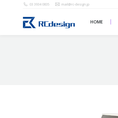
03 3934 0835
mail@rc-design.jp
HOME
HOME