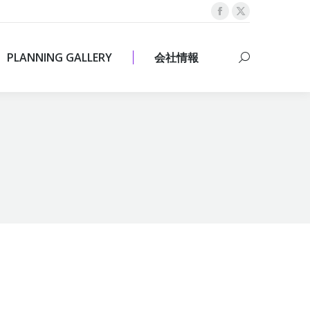
Facebook
X
PLANNING GALLERY
会社情報
Search:
page
page
opens
opens
PLANNING GALLERY
会社情報
Search:
in
in
new
new
window
window