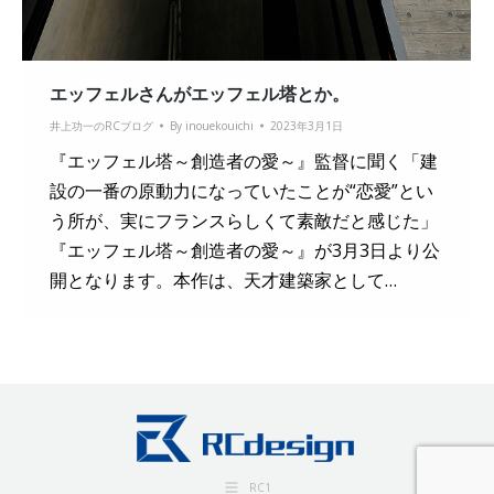
エッフェルさんがエッフェル塔とか。
井上功一のRCブログ
By
inouekouichi
2023年3月1日
『エッフェル塔～創造者の愛～』監督に聞く「建
設の一番の原動力になっていたことが“恋愛”とい
う所が、実にフランスらしくて素敵だと感じた」
『エッフェル塔～創造者の愛～』が3月3日より公
開となります。本作は、天才建築家として…
RC1