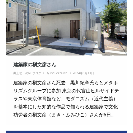
建築家の槇文彦さん
井上功一のRCブログ
By
inouekouichi
2024年6月11日
建築家の槇文彦さん死去 黒川紀章氏らとメタボ
リズムグループに参加 東京の代官山ヒルサイドテ
ラスや東京体育館など、モダニズム（近代主義）
を基本にした知的な作品で知られる建築家で文化
功労者の槇文彦（まき・ふみひこ）さんが6日…