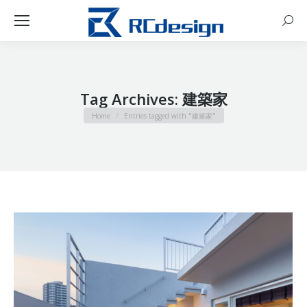
Sear
Tag Archives:
建築家
You are here:
Home
Entries tagged with "建築家"