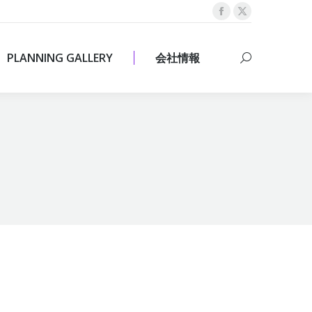
Facebook
X
PLANNING GALLERY
会社情報
Search:
page
page
opens
opens
PLANNING GALLERY
会社情報
Search:
in
in
new
new
window
window