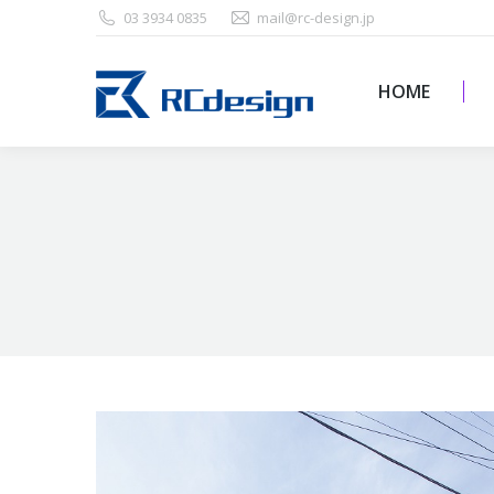
03 3934 0835
mail@rc-design.jp
HOME
HOME