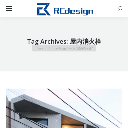
Sear
Tag Archives:
屋内消火栓
You are here:
Home
Entries tagged with "屋内消火栓"